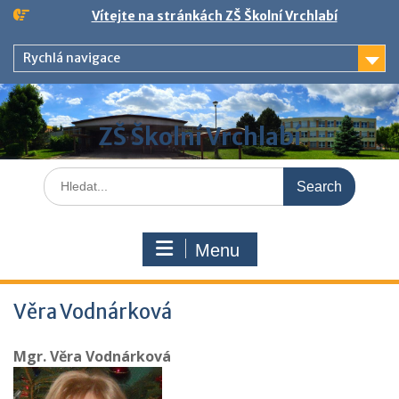
Skip
Vítejte na stránkách ZŠ Školní Vrchlabí
to
content
Rychlá navigace
ZŠ Školní Vrchlabí
Search
for:
Menu
Věra Vodnárková
Mgr. Věra Vodnárková