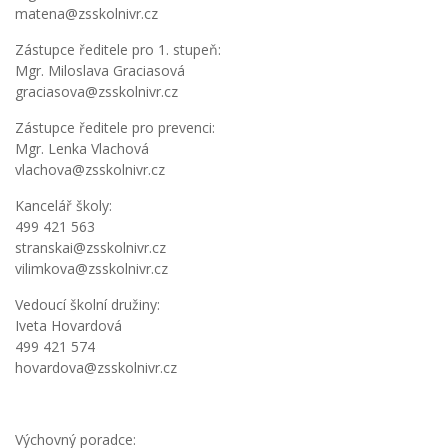
matena@zsskolnivr.cz
Zástupce ředitele pro 1. stupeň:
Mgr. Miloslava Graciasová
graciasova@zsskolnivr.cz
Zástupce ředitele pro prevenci:
Mgr. Lenka Vlachová
vlachova@zsskolnivr.cz
Kancelář školy:
499 421 563
stranskai@zsskolnivr.cz
vilimkova@zsskolnivr.cz
Vedoucí školní družiny:
Iveta Hovardová
499 421 574
hovardova@zsskolnivr.cz
Výchovný poradce: