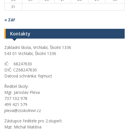
31
« Zář
Kontakty
Základní škola, Vrchlabí, Školní 1336
543 01 Vrchlabí, Školní 1336
IČ: 68247630
DIČ: CZ68247630
Datová schránka: fiqmuct
Ředitel školy:
Mgr. Jaroslav Pleva
737 102 978
499 421 579
pleva@zsskolnivr.cz
Zástupce ředitele pro 2.stupeň:
Mgr. Michal Matěna