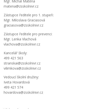
Mgr. Michal Matěna
matena@zsskolnivr.cz
Zástupce ředitele pro 1. stupeň:
Mgr. Miloslava Graciasová
graciasova@zsskolnivr.cz
Zástupce ředitele pro prevenci:
Mgr. Lenka Vlachová
vlachova@zsskolnivr.cz
Kancelář školy:
499 421 563
stranskai@zsskolnivr.cz
vilimkova@zsskolnivr.cz
Vedoucí školní družiny:
Iveta Hovardová
499 421 574
hovardova@zsskolnivr.cz