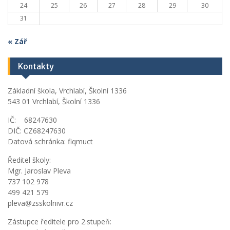
24
25
26
27
28
29
30
31
« Zář
Kontakty
Základní škola, Vrchlabí, Školní 1336
543 01 Vrchlabí, Školní 1336
IČ: 68247630
DIČ: CZ68247630
Datová schránka: fiqmuct
Ředitel školy:
Mgr. Jaroslav Pleva
737 102 978
499 421 579
pleva@zsskolnivr.cz
Zástupce ředitele pro 2.stupeň: