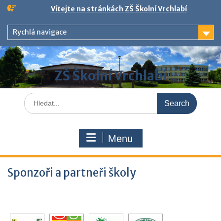
Skip
Vítejte na stránkách ZŠ Školní Vrchlabí
to
content
Rychlá navigace
ZŠ Školní Vrchlabí
Search
for:
Menu
Sponzoři a partneři školy