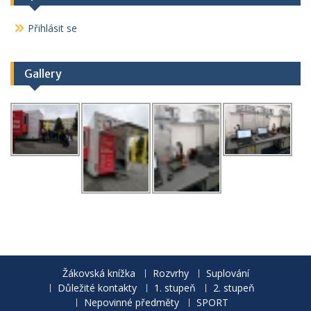
Přihlásit se
Gallery
Žákovská knížka
Rozvrhy
Suplování
Důležité kontakty
1. stupeň
2. stupeň
Nepovinné předměty
SPORT