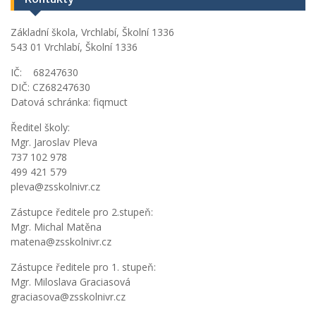
Základní škola, Vrchlabí, Školní 1336
543 01 Vrchlabí, Školní 1336
IČ: 68247630
DIČ: CZ68247630
Datová schránka: fiqmuct
Ředitel školy:
Mgr. Jaroslav Pleva
737 102 978
499 421 579
pleva@zsskolnivr.cz
Zástupce ředitele pro 2.stupeň:
Mgr. Michal Matěna
matena@zsskolnivr.cz
Zástupce ředitele pro 1. stupeň:
Mgr. Miloslava Graciasová
graciasova@zsskolnivr.cz