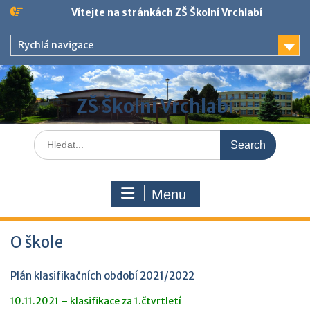
Skip
Vítejte na stránkách ZŠ Školní Vrchlabí
to
content
Rychlá navigace
ZŠ Školní Vrchlabí
Search
for:
Menu
O škole
Plán klasifikačních období 2021/2022
10.11.2021 – klasifikace za 1.čtvrtletí