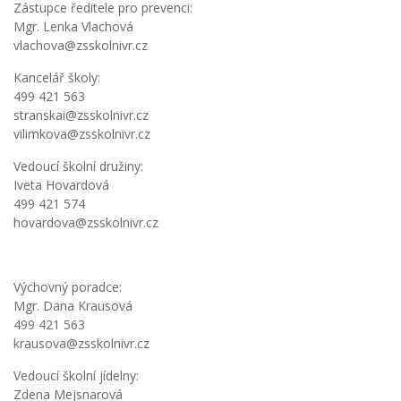
Zástupce ředitele pro prevenci:
Mgr. Lenka Vlachová
vlachova@zsskolnivr.cz
Kancelář školy:
499 421 563
stranskai@zsskolnivr.cz
vilimkova@zsskolnivr.cz
Vedoucí školní družiny:
Iveta Hovardová
499 421 574
hovardova@zsskolnivr.cz
Výchovný poradce:
Mgr. Dana Krausová
499 421 563
krausova@zsskolnivr.cz
Vedoucí školní jídelny:
Zdena Mejsnarová