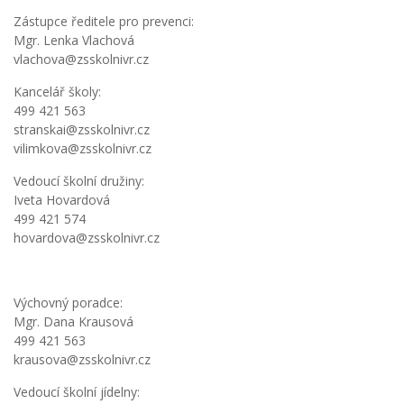
Zástupce ředitele pro prevenci:
Mgr. Lenka Vlachová
vlachova@zsskolnivr.cz
Kancelář školy:
499 421 563
stranskai@zsskolnivr.cz
vilimkova@zsskolnivr.cz
Vedoucí školní družiny:
Iveta Hovardová
499 421 574
hovardova@zsskolnivr.cz
Výchovný poradce:
Mgr. Dana Krausová
499 421 563
krausova@zsskolnivr.cz
Vedoucí školní jídelny: