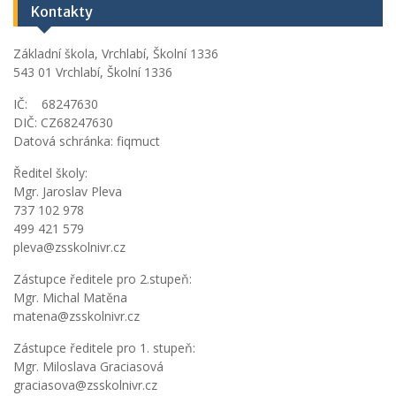
Kontakty
Základní škola, Vrchlabí, Školní 1336
543 01 Vrchlabí, Školní 1336
IČ: 68247630
DIČ: CZ68247630
Datová schránka: fiqmuct
Ředitel školy:
Mgr. Jaroslav Pleva
737 102 978
499 421 579
pleva@zsskolnivr.cz
Zástupce ředitele pro 2.stupeň:
Mgr. Michal Matěna
matena@zsskolnivr.cz
Zástupce ředitele pro 1. stupeň:
Mgr. Miloslava Graciasová
graciasova@zsskolnivr.cz