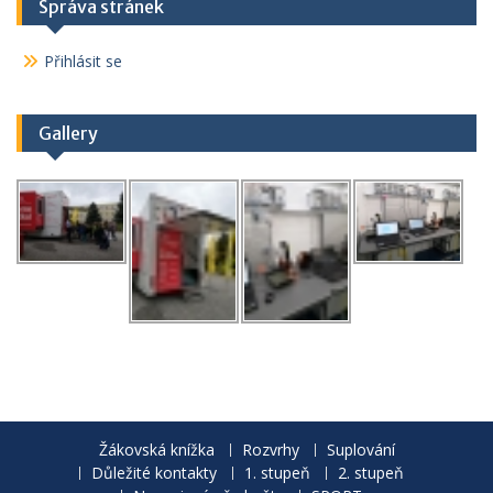
Správa stránek
Přihlásit se
Gallery
Žákovská knížka
Rozvrhy
Suplování
Důležité kontakty
1. stupeň
2. stupeň