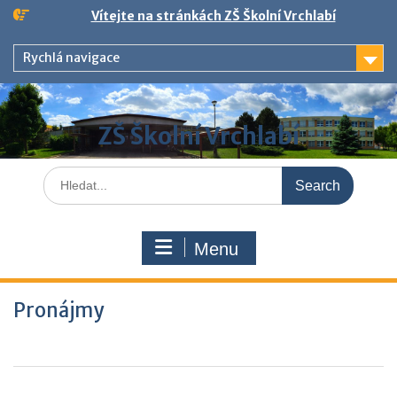
Skip
Vítejte na stránkách ZŠ Školní Vrchlabí
to
content
Rychlá navigace
ZŠ Školní Vrchlabí
Search
for:
Menu
Pronájmy