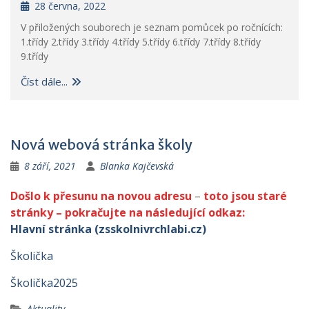
28 června, 2022
V přiložených souborech je seznam pomůcek po ročnících:
1.třídy 2.třídy 3.třídy 4.třídy 5.třídy 6.třídy 7.třídy 8.třídy
9.třídy
Číst dále...
Nová webová stránka školy
8 září, 2021
Blanka Kajčevská
Došlo k přesunu na novou adresu
–
toto jsou staré
stránky – pokračujte na následující odkaz:
Hlavní stránka (zsskolnivrchlabi.cz)
Školička
Školička2025
Aktuality