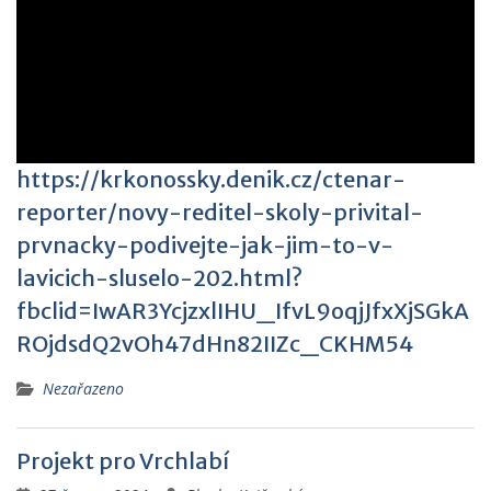
https://krkonossky.denik.cz/ctenar-
reporter/novy-reditel-skoly-privital-
prvnacky-podivejte-jak-jim-to-v-
lavicich-sluselo-202.html?
fbclid=IwAR3YcjzxlIHU_IfvL9oqjJfxXjSGkA
ROjdsdQ2vOh47dHn82IIZc_CKHM54
Nezařazeno
Projekt pro Vrchlabí