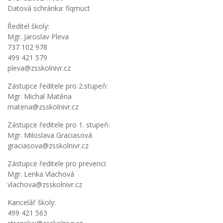
Datová schránka: fiqmuct
Ředitel školy:
Mgr. Jaroslav Pleva
737 102 978
499 421 579
pleva@zsskolnivr.cz
Zástupce ředitele pro 2.stupeň:
Mgr. Michal Matěna
matena@zsskolnivr.cz
Zástupce ředitele pro 1. stupeň:
Mgr. Miloslava Graciasová
graciasova@zsskolnivr.cz
Zástupce ředitele pro prevenci:
Mgr. Lenka Vlachová
vlachova@zsskolnivr.cz
Kancelář školy:
499 421 563