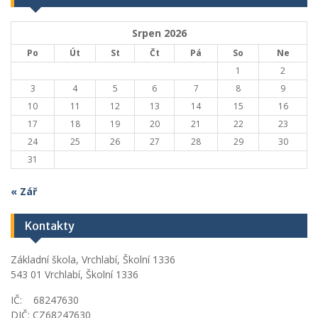
Srpen 2026
Po
Út
St
Čt
Pá
So
Ne
1
2
3
4
5
6
7
8
9
10
11
12
13
14
15
16
17
18
19
20
21
22
23
24
25
26
27
28
29
30
31
« Zář
Kontakty
Základní škola, Vrchlabí, Školní 1336
543 01 Vrchlabí, Školní 1336
IČ: 68247630
DIČ: CZ68247630