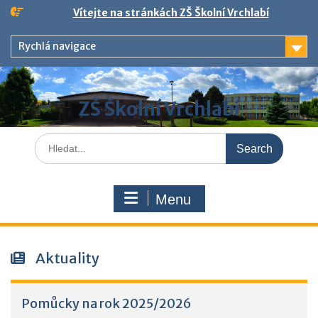
Skip
Vítejte na stránkách ZŠ Školní Vrchlabí
to
content
Rychlá navigace
ZŠ Školní Vrchlabí
Search
for:
Menu
Aktuality
Pomůcky na rok 2025/2026