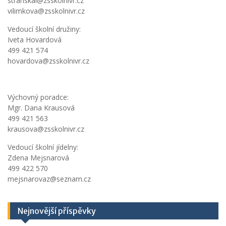
stranskai@zsskolnivr.cz
vilimkova@zsskolnivr.cz
Vedoucí školní družiny:
Iveta Hovardová
499 421 574
hovardova@zsskolnivr.cz
Výchovný poradce:
Mgr. Dana Krausová
499 421 563
krausova@zsskolnivr.cz
Vedoucí školní jídelny:
Zdena Mejsnarová
499 422 570
mejsnarovaz@seznam.cz
Nejnovější příspěvky