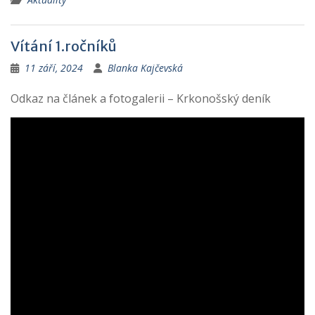
Vítání 1.ročníků
11 září, 2024
Blanka Kajčevská
Odkaz na článek a fotogalerii – Krkonošský deník