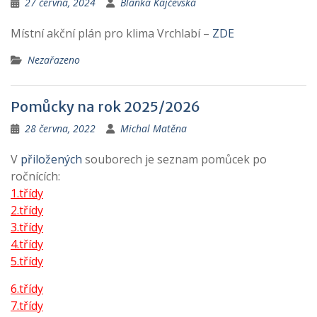
27 června, 2024
Blanka Kajčevská
Místní akční plán pro klima Vrchlabí –
ZDE
Nezařazeno
Pomůcky na rok 2025/2026
28 června, 2022
Michal Matěna
V
přiložených
souborech je seznam pomůcek po
ročnících:
1.třídy
2.třídy
3.třídy
4.třídy
5.třídy
6.třídy
7.třídy