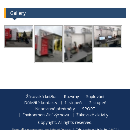
Gallery
Žákovská knížka
Rozvrhy
Suplování
Důležité kontakty
1. stupeň
2. stupeň
Nepovinné předměty
SPORT
Environmentální výchova
Žákovské aktivity
Copyright. All rights reserved.
Proudly powered by WordPress
|
Education Hub by
WEN