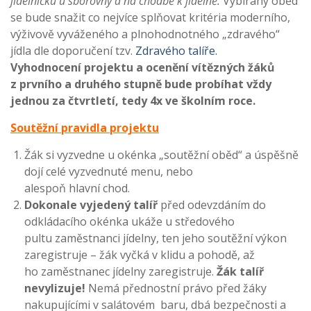
jídelníčku u sborovny a na chodbě k jídelně.
Vybíraný oběd
se bude snažit co nejvíce splňovat kritéria moderního,
výživově vyváženého a plnohodnotného „zdravého“
jídla dle doporučení tzv.
Zdravého talíře.
Vyhodnocení projektu a ocenění vítězných žáků
z prvního a druhého stupně bude probíhat vždy
jednou za čtvrtletí, tedy 4x ve školním roce.
Soutěžní pravidla projektu
Žák si vyzvedne u okénka „soutěžní oběd“ a úspěšně
dojí celé vyzvednuté menu, nebo
alespoň hlavní chod.
Dokonale vyjedený talíř
před odevzdáním do
odkládacího okénka ukáže u středového
pultu zaměstnanci jídelny, ten jeho soutěžní výkon
zaregistruje – žák vyčká v klidu a pohodě, až
ho zaměstnanec jídelny zaregistruje.
Žák talíř
nevylizuje!
Nemá přednostní právo před žáky
nakupujícími v salátovém baru, dbá bezpečnosti a