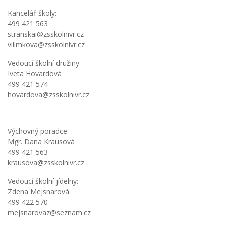
Kancelář školy:
499 421 563
stranskai@zsskolnivr.cz
vilimkova@zsskolnivr.cz
Vedoucí školní družiny:
Iveta Hovardová
499 421 574
hovardova@zsskolnivr.cz
Výchovný poradce:
Mgr. Dana Krausová
499 421 563
krausova@zsskolnivr.cz
Vedoucí školní jídelny:
Zdena Mejsnarová
499 422 570
mejsnarovaz@seznam.cz