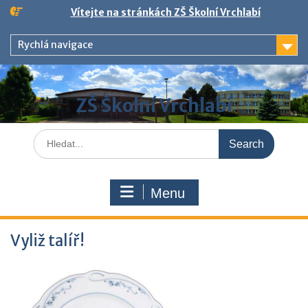
Skip
Vítejte na stránkách ZŠ Školní Vrchlabí
to
content
Rychlá navigace
ZŠ Školní Vrchlabí
Search
for:
Menu
Vyliž talíř!