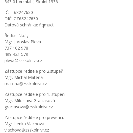
543 01 Vrchlabí, Školní 1336
IČ: 68247630
DIČ: CZ68247630
Datová schránka: fiqmuct
Ředitel školy:
Mgr. Jaroslav Pleva
737 102 978
499 421 579
pleva@zsskolnivr.cz
Zástupce ředitele pro 2.stupeň:
Mgr. Michal Matěna
matena@zsskolnivr.cz
Zástupce ředitele pro 1. stupeň:
Mgr. Miloslava Graciasová
graciasova@zsskolnivr.cz
Zástupce ředitele pro prevenci:
Mgr. Lenka Vlachová
vlachova@zsskolnivr.cz