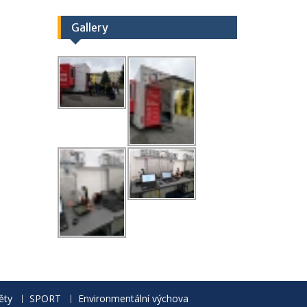
Gallery
ěty
SPORT
Environmentální výchova