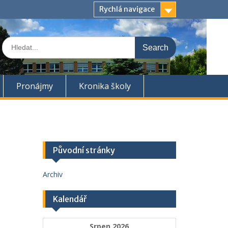
Rychlá navigace
Search
for:
Pronájmy
Kronika školy
Původní stránky
Archiv
Kalendář
Srpen 2026