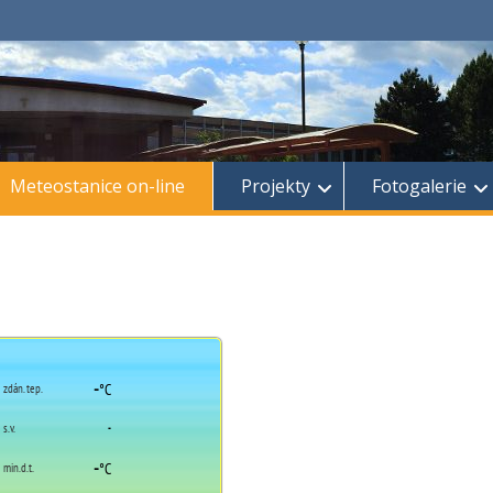
Meteostanice on-line
Projekty
Fotogalerie