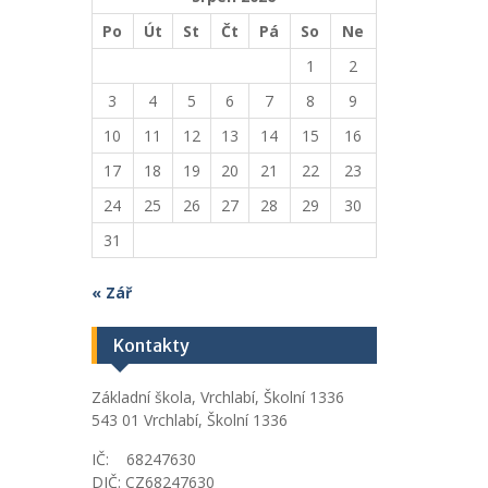
Po
Út
St
Čt
Pá
So
Ne
1
2
3
4
5
6
7
8
9
10
11
12
13
14
15
16
17
18
19
20
21
22
23
24
25
26
27
28
29
30
31
« Zář
Kontakty
Základní škola, Vrchlabí, Školní 1336
543 01 Vrchlabí, Školní 1336
IČ: 68247630
DIČ: CZ68247630