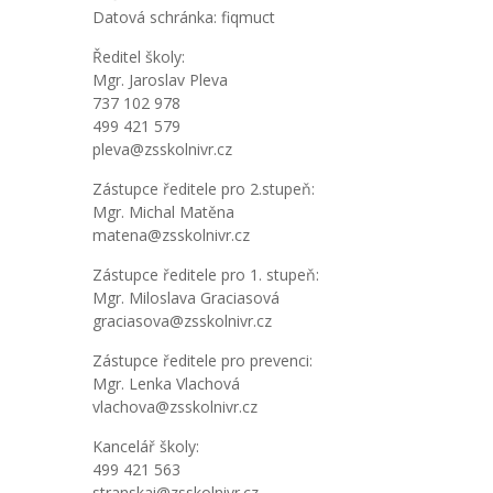
Datová schránka: fiqmuct
Ředitel školy:
Mgr. Jaroslav Pleva
737 102 978
499 421 579
pleva@zsskolnivr.cz
Zástupce ředitele pro 2.stupeň:
Mgr. Michal Matěna
matena@zsskolnivr.cz
Zástupce ředitele pro 1. stupeň:
Mgr. Miloslava Graciasová
graciasova@zsskolnivr.cz
Zástupce ředitele pro prevenci:
Mgr. Lenka Vlachová
vlachova@zsskolnivr.cz
Kancelář školy:
499 421 563
stranskai@zsskolnivr.cz