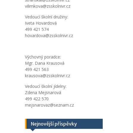
vilimkova@zsskolnivr.cz
Vedoucí školní družiny:
Iveta Hovardová
499 421 574
hovardova@zsskolnivr.cz
Výchovný poradce:
Mgr. Dana Krausová
499 421 563
krausova@zsskolnivr.cz
Vedoucí školní jídelny:
Zdena Mejsnarová
499 422 570
mejsnarovaz@seznam.cz
Nejnovější příspěvky