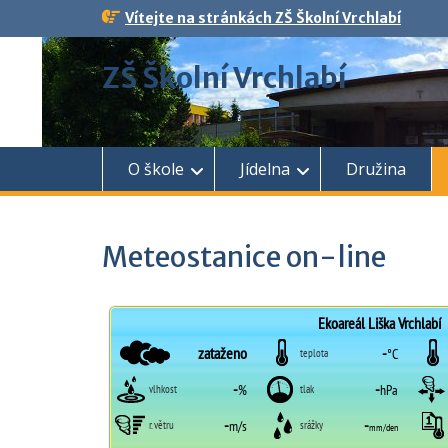
Skip
Vítejte na stránkách ZŠ Školní Vrchlabí
to
content
ZŠ Školní Vrchlabí
O škole
Jídelna
Družina
Meteostanice on-line