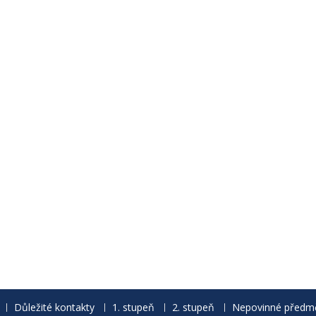
Důležité kontakty
1. stupeň
2. stupeň
Nepovinné předm