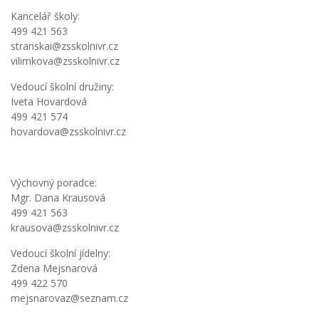
Kancelář školy:
499 421 563
stranskai@zsskolnivr.cz
vilimkova@zsskolnivr.cz
Vedoucí školní družiny:
Iveta Hovardová
499 421 574
hovardova@zsskolnivr.cz
Výchovný poradce:
Mgr. Dana Krausová
499 421 563
krausova@zsskolnivr.cz
Vedoucí školní jídelny:
Zdena Mejsnarová
499 422 570
mejsnarovaz@seznam.cz