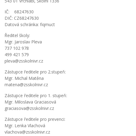
543 01 Vrchlabí, Školní 1336
IČ: 68247630
DIČ: CZ68247630
Datová schránka: fiqmuct
Ředitel školy:
Mgr. Jaroslav Pleva
737 102 978
499 421 579
pleva@zsskolnivr.cz
Zástupce ředitele pro 2.stupeň:
Mgr. Michal Matěna
matena@zsskolnivr.cz
Zástupce ředitele pro 1. stupeň:
Mgr. Miloslava Graciasová
graciasova@zsskolnivr.cz
Zástupce ředitele pro prevenci:
Mgr. Lenka Vlachová
vlachova@zsskolnivr.cz