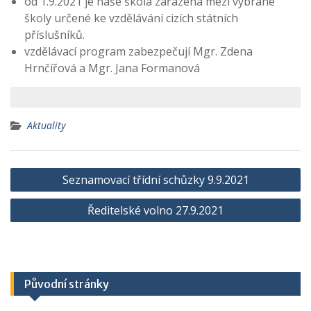
od 1.9.2021 je naše škola zařazena mezi vybrané
školy určené ke vzdělávání cizích státních
příslušníků.
vzdělávací program zabezpečují Mgr. Zdena
Hrnčířová a Mgr. Jana Formanová
Aktuality
Navigace
Seznamovací třídní schůzky 9.9.2021
pro
Ředitelské volno 27.9.2021
příspěvek
Původní stránky