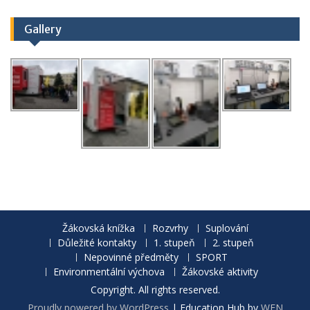
Gallery
Žákovská knížka
Rozvrhy
Suplování
Důležité kontakty
1. stupeň
2. stupeň
Nepovinné předměty
SPORT
Environmentální výchova
Žákovské aktivity
Copyright. All rights reserved.
Proudly powered by WordPress
|
Education Hub by
WEN