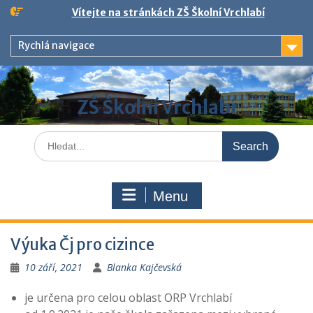
Skip
Vítejte na stránkách ZŠ Školní Vrchlabí
to
content
Rychlá navigace
ZŠ Školní Vrchlabí
Search
for:
Menu
Výuka Čj pro cizince
10 září, 2021
Blanka Kajčevská
je určena pro celou oblast ORP Vrchlabí