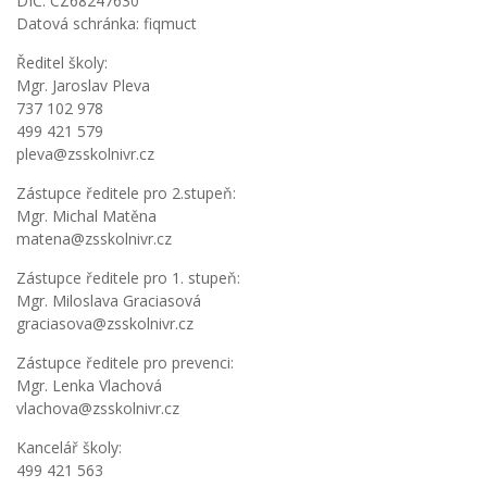
DIČ: CZ68247630
Datová schránka: fiqmuct
Ředitel školy:
Mgr. Jaroslav Pleva
737 102 978
499 421 579
pleva@zsskolnivr.cz
Zástupce ředitele pro 2.stupeň:
Mgr. Michal Matěna
matena@zsskolnivr.cz
Zástupce ředitele pro 1. stupeň:
Mgr. Miloslava Graciasová
graciasova@zsskolnivr.cz
Zástupce ředitele pro prevenci:
Mgr. Lenka Vlachová
vlachova@zsskolnivr.cz
Kancelář školy:
499 421 563