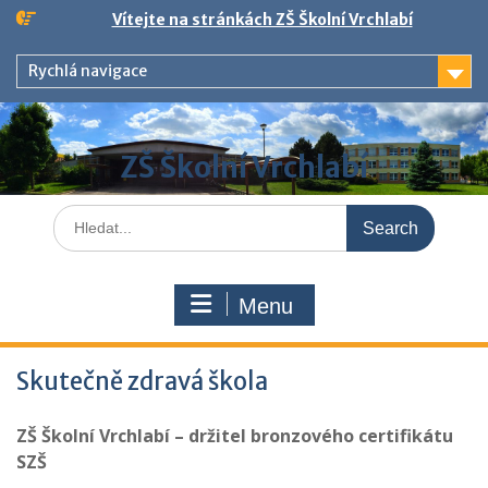
Skip
Vítejte na stránkách ZŠ Školní Vrchlabí
to
content
Rychlá navigace
ZŠ Školní Vrchlabí
Search
for:
Menu
Skutečně zdravá škola
ZŠ Školní Vrchlabí – držitel bronzového certifikátu
SZŠ