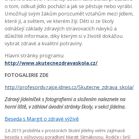
o tom, odkud jídlo pochází a jak se pěstuje nebo vyrábí.
Umožňují svým žákům porozumět vztahům mezi jídlem,
které jí, a světem, ve kterém žijí. Děti si ze školy
odnášejí základy zdravých stravovacích návyků a
důležité informace, díky kterým si v životě dokážou
vybrat zdravé a kvalitní potraviny.
Hlavní stránky programu:
http://www.skutecnezdravaskola.cz/
FOTOGALERIE ZDE
http://profesordv.rajce.idnes.cz/Skutecne_zdrava_skola/
Zdravý jídelníček s fotografiemi a složením naleznete na
horní liště, v záhlaví úvodní stránky školy, v sekci jídelna.
Beseda s Margit o zdravé výživě
2.6.2015 proběhla v prostorách školní jídelny velmi zajímavá
beseda s výživovou poradkyní Margit Slimákovou. Rodiče i širší