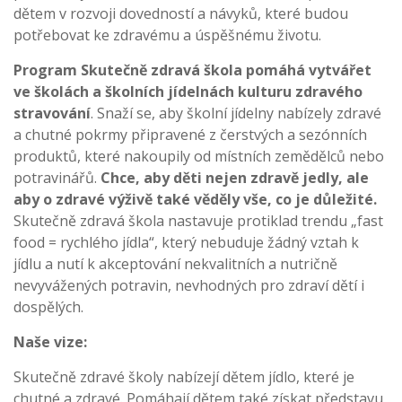
dětem v rozvoji dovedností a návyků, které budou
potřebovat ke zdravému a úspěšnému životu.
Program Skutečně zdravá škola pomáhá vytvářet
ve školách a školních jídelnách kulturu zdravého
stravování
. Snaží se, aby školní jídelny nabízely zdravé
a chutné pokrmy připravené z čerstvých a sezónních
produktů, které nakoupily od místních zemědělců nebo
potravinářů.
Chce, aby děti nejen zdravě jedly, ale
aby o zdravé výživě také věděly vše, co je důležité.
Skutečně zdravá škola nastavuje protiklad trendu „fast
food = rychlého jídla“, který nebuduje žádný vztah k
jídlu a nutí k akceptování nekvalitních a nutričně
nevyvážených potravin, nevhodných pro zdraví dětí i
dospělých.
Naše vize:
Skutečně zdravé školy nabízejí dětem jídlo, které je
chutné a zdravé. Pomáhají dětem také získat představu