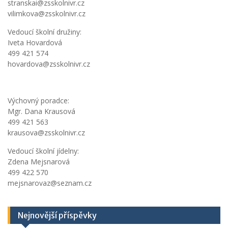
stranskai@zsskolnivr.cz
vilimkova@zsskolnivr.cz
Vedoucí školní družiny:
Iveta Hovardová
499 421 574
hovardova@zsskolnivr.cz
Výchovný poradce:
Mgr. Dana Krausová
499 421 563
krausova@zsskolnivr.cz
Vedoucí školní jídelny:
Zdena Mejsnarová
499 422 570
mejsnarovaz@seznam.cz
Nejnovější příspěvky