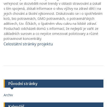
veřejnost se dozvěděli nové trendy v oblasti stravování a úskalí
s tím spojená, získali informace o vlivu výživy na zdraví dětí i na
jejich chování a školní výkonnost. Diskutovalo se i o spotřebním
koši, bio potravinách, GMO potravinách, o potravinářských
aditivech, tzv. Éčkách, o špatném vlivu cukru na lidské zdraví.
Posluchači odcházeli domů s informací, že nejlepší je vařit ze
základních surovin a co nejvíce omezovat polotovary a různé
potravinové koncentráty.
Celostátní stránky projektu
Původní stránky
Archiv
Kalendář