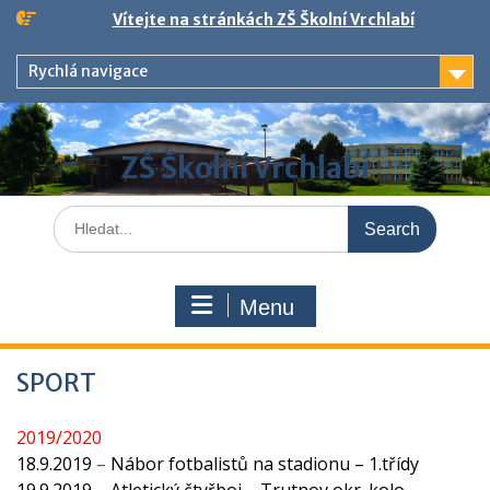
Skip
Vítejte na stránkách ZŠ Školní Vrchlabí
to
content
Rychlá navigace
ZŠ Školní Vrchlabí
Search
for:
Menu
SPORT
2019/2020
18.9.2019
–
Nábor fotbalistů na stadionu – 1.třídy