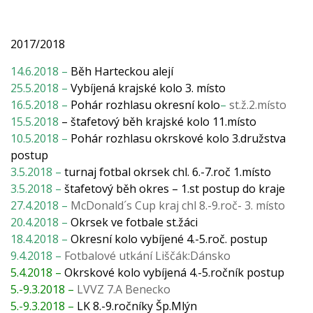
2017/2018
14.6.2018 –
Běh Harteckou alejí
25.5.2018 –
Vybíjená krajské kolo 3. místo
16.5.2018 –
Pohár rozhlasu okresní kolo
–
st.ž.2.místo
15.5.2018
– štafetový běh krajské kolo
11.místo
10.5.2018 –
Pohár rozhlasu okrskové kolo 3.družstva
postup
3.5.2018 –
turnaj fotbal okrsek chl. 6.-7.roč 1.místo
3.5.2018 –
štafetový běh
okres – 1.st postup do kraje
27.4.2018 –
McDonald´s Cup kraj chl 8.-9.roč- 3. místo
20.4.2018 –
Okrsek ve fotbale st.žáci
18.4.2018 –
Okresní kolo vybíjené 4.-5.roč.
postup
9.4.2018 –
Fotbalové utkání Liščák:Dánsko
5.4.2018 –
Okrskové kolo vybíjená 4.-5.ročník postup
5.-9.3.2018 –
LVVZ 7.A Benecko
5.-9.3.2018 –
LK 8.-9.ročníky Šp.Mlýn