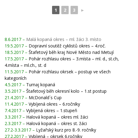
1
2
3
►
8.6.2017 –
Malá kopaná okres – ml. žáci 3. místo
19.5.2017 –
Dopravní soutěž cyklistů okres – 4.roč.
18.5.2017 –
Štafetový běh kraj Nové Město nad Metují
17.5.2017 –
Pohár rozhlasu okres – 3.místa – ml. d., st.ch,
4.místa – ml.ch., st. d
11.5.2017 –
Pohár rozhlasu okrsek – postup ve všech
kategoriích
4.5.2017 –
Turnaj
kopaná
3.5.2017 –
Štafetový běh okresní kolo – 1.st
postup
21.4.2017 –
McDonald´s Cup
11.4.2017 –
Vybíjená okres – 6.ročníky
7.4.2017 –
Vybíjená okres – 1.stupeň
3.3.2017 –
Halová kopaná – okres ml. žáci
2.3.2017 –
Halová kopaná – okres st. žáci
27.2-3.3.2017 –
Lyžařský kurz pro 8.-9. ročníky
27.2.2017 –
Vybíjená – okrsek 6.ročníky