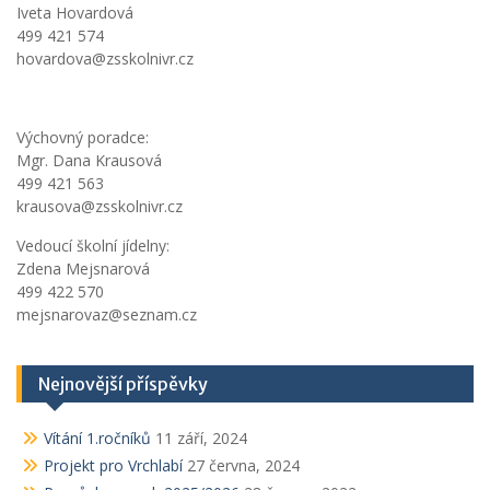
Iveta Hovardová
499 421 574
hovardova@zsskolnivr.cz
Výchovný poradce:
Mgr. Dana Krausová
499 421 563
krausova@zsskolnivr.cz
Vedoucí školní jídelny:
Zdena Mejsnarová
499 422 570
mejsnarovaz@seznam.cz
Nejnovější příspěvky
Vítání 1.ročníků
11 září, 2024
Projekt pro Vrchlabí
27 června, 2024