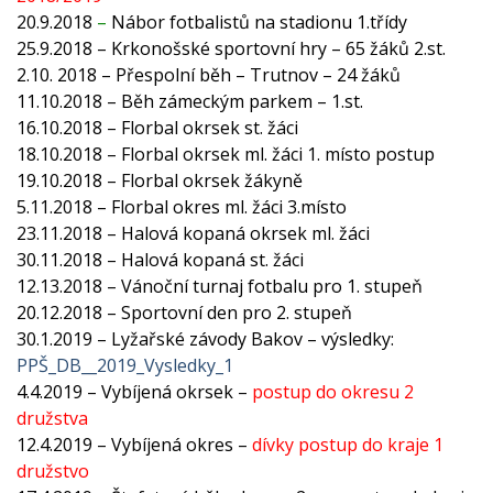
20.9.2018
–
Nábor fotbalistů na stadionu 1.třídy
25.9.2018 – Krkonošské sportovní hry – 65 žáků 2.st.
2.10. 2018 – Přespolní běh – Trutnov – 24 žáků
11.10.2018 – Běh zámeckým parkem – 1.st.
16.10.2018 – Florbal okrsek st. žáci
18.10.2018 – Florbal okrsek ml. žáci 1. místo postup
19.10.2018 – Florbal okrsek žákyně
5.11.2018 – Florbal okres ml. žáci 3.místo
23.11.2018 – Halová kopaná okrsek ml. žáci
30.11.2018 – Halová kopaná st. žáci
12.13.2018 – Vánoční turnaj fotbalu pro 1. stupeň
20.12.2018 – Sportovní den pro 2. stupeň
30.1.2019 – Lyžařské závody Bakov – výsledky:
PPŠ_DB__2019_Vysledky_1
4.4.2019
–
Vybíjená okrsek –
postup do okresu 2
družstva
12.4.2019 – Vybíjená okres –
dívky postup do kraje 1
družstvo