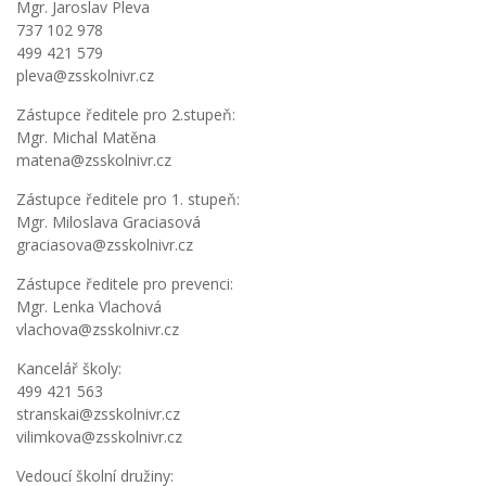
Mgr. Jaroslav Pleva
737 102 978
499 421 579
pleva@zsskolnivr.cz
Zástupce ředitele pro 2.stupeň:
Mgr. Michal Matěna
matena@zsskolnivr.cz
Zástupce ředitele pro 1. stupeň:
Mgr. Miloslava Graciasová
graciasova@zsskolnivr.cz
Zástupce ředitele pro prevenci:
Mgr. Lenka Vlachová
vlachova@zsskolnivr.cz
Kancelář školy:
499 421 563
stranskai@zsskolnivr.cz
vilimkova@zsskolnivr.cz
Vedoucí školní družiny: