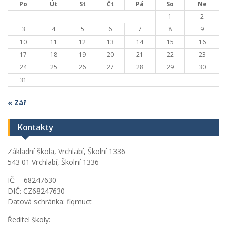
Po
Út
St
Čt
Pá
So
Ne
1
2
3
4
5
6
7
8
9
10
11
12
13
14
15
16
17
18
19
20
21
22
23
24
25
26
27
28
29
30
31
« Zář
Kontakty
Základní škola, Vrchlabí, Školní 1336
543 01 Vrchlabí, Školní 1336
IČ: 68247630
DIČ: CZ68247630
Datová schránka: fiqmuct
Ředitel školy: