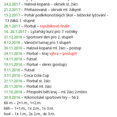
24.2.2017 –
Halová kopaná – okrsek st. žáci
21.2.2017 –
Přehazovaná – okrsek
ml. žákyně
15.2.2017
– Pohár podkrkonošských škol – běžecké lyžování –
13 žáků 1. stupně
26.1.2017
– Florbal –
republikové finále
16.-20.1.2017 –
Lyžařský kurz pro 7. ročníky
21.12.2016
– Sportovní den pro 2. stupeň
8.12.2016 –
Vánoční turnaj pro 1.stupeň
30.11.2016
– Halová kopaná ml. žáci – postup
29.11.2016
– Florbal – kraj
výhra = postup!!!
14.11.2016
– Futsal
10.11.2016
– Florbal – okres (postup)
9.11.2016
– Futsal
3.11.2016
– Coca Cola Cup
21.11.2016
– Florbal st. žáci
20.11.2016
– Florbal ml. žáci
11.10.2016
– Přespolní běh kraj – ml. žáci 2.místo
30.9.2016
– Krkonošské sportovní hry – 56 ž.
60 m – 2×1.m., 1×2.m.
běh – 1×1.m., 1x 2.m., 1x 3.m.
hod – 1x 1.m., 2x 2.m., 4x 3.m.