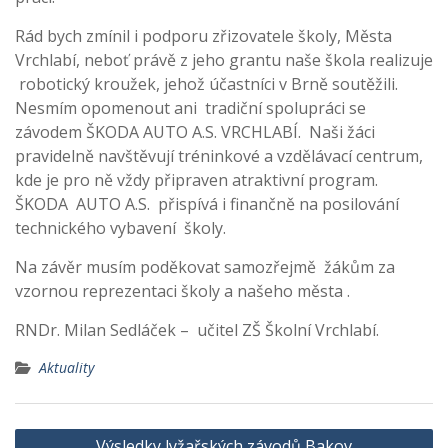
Rád bych zmínil i podporu zřizovatele školy, Města
Vrchlabí, neboť právě z jeho grantu naše škola realizuje
robotický kroužek, jehož účastníci v Brně soutěžili.
Nesmím opomenout ani tradiční spolupráci se
závodem ŠKODA AUTO A.S. VRCHLABÍ. Naši žáci
pravidelně navštěvují tréninkové a vzdělávací centrum,
kde je pro ně vždy připraven atraktivní program.
ŠKODA AUTO A.S. přispívá i finančně na posilování
technického vybavení školy.
Na závěr musím poděkovat samozřejmě žákům za
vzornou reprezentaci školy a našeho města .
RNDr. Milan Sedláček – učitel ZŠ Školní Vrchlabí.
Aktuality
Navigace
Výsledky lyžařských závodů Bakov