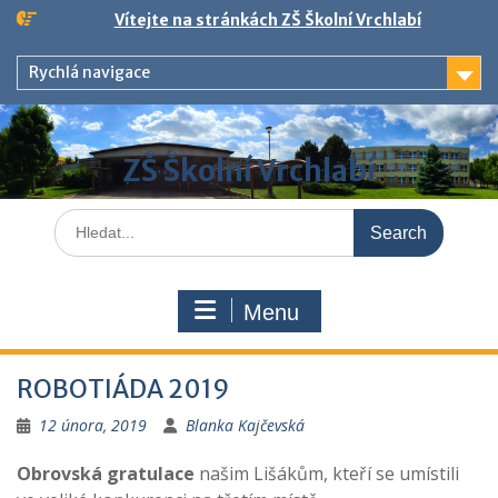
Skip
Vítejte na stránkách ZŠ Školní Vrchlabí
to
content
Rychlá navigace
ZŠ Školní Vrchlabí
Search
for:
Menu
ROBOTIÁDA 2019
12 února, 2019
Blanka Kajčevská
Obrovská gratulace
našim Lišákům, kteří se umístili