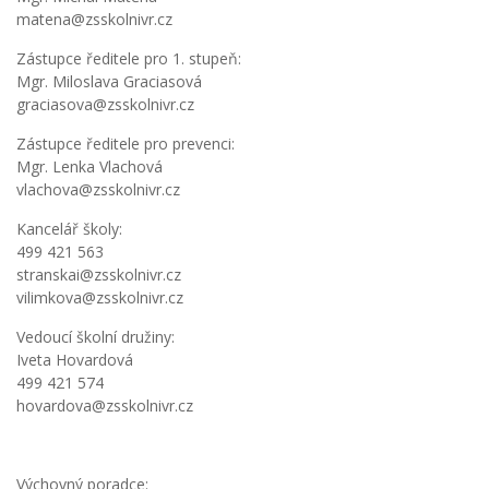
matena@zsskolnivr.cz
Zástupce ředitele pro 1. stupeň:
Mgr. Miloslava Graciasová
graciasova@zsskolnivr.cz
Zástupce ředitele pro prevenci:
Mgr. Lenka Vlachová
vlachova@zsskolnivr.cz
Kancelář školy:
499 421 563
stranskai@zsskolnivr.cz
vilimkova@zsskolnivr.cz
Vedoucí školní družiny:
Iveta Hovardová
499 421 574
hovardova@zsskolnivr.cz
Výchovný poradce: