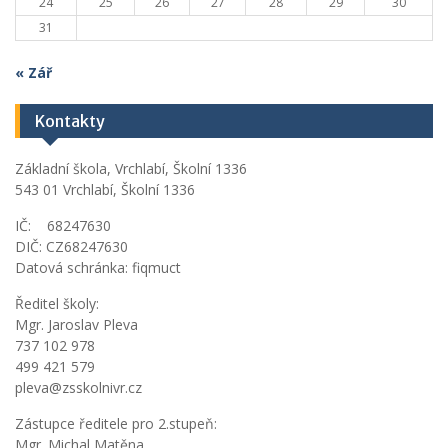
24
25
26
27
28
29
30
31
« Zář
Kontakty
Základní škola, Vrchlabí, Školní 1336
543 01 Vrchlabí, Školní 1336
IČ: 68247630
DIČ: CZ68247630
Datová schránka: fiqmuct
Ředitel školy:
Mgr. Jaroslav Pleva
737 102 978
499 421 579
pleva@zsskolnivr.cz
Zástupce ředitele pro 2.stupeň:
Mgr. Michal Matěna