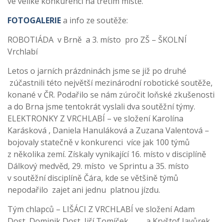
ve veliké konkurenci na třetím místě.
FOTOGALERIE
a info ze soutěže:
ROBOTIÁDA v Brně a 3. místo pro ZŠ – ŠKOLNÍ
Vrchlabí
Letos o jarních prázdninách jsme se již po druhé
zúčastnili této největší mezinárodní robotické soutěže,
konané v ČR. Podařilo se nám zúročit loňské zkušenosti
a do Brna jsme tentokrát vyslali dva soutěžní týmy.
ELEKTRONKY Z VRCHLABÍ – ve složení Karolína
Karásková , Daniela Hanuláková a Zuzana Valentová –
bojovaly statečně v konkurenci více jak 100 týmů
z několika zemí. Získaly vynikající 16. místo v disciplíně
Dálkový medvěd, 29. místo ve Sprintu a 35. místo
v soutěžní disciplíně Čára, kde se většině týmů
nepodařilo zajet ani jednu platnou jízdu.
Tým chlapců – LIŠÁCI Z VRCHLABÍ ve složení Adam
Dost, Dominik Dost, Jiří Tomíček a Kryštof Javůrek