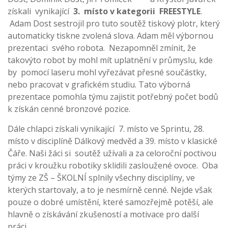
získali vynikající
3. místo v kategorii FREESTYLE
.
Adam Dost sestrojil pro tuto soutěž tiskový plotr, který
automaticky tiskne zvolená slova. Adam měl výbornou
prezentaci svého robota. Nezapomněl zmínit, že
takovýto robot by mohl mít uplatnění v průmyslu, kde
by pomocí laseru mohl vyřezávat přesné součástky,
nebo pracovat v grafickém studiu. Tato výborná
prezentace pomohla týmu zajistit potřebný počet bodů
k získán cenné bronzové pozice.
Dále chlapci získali vynikající 7. místo ve Sprintu, 28.
místo v disciplíně Dálkový medvěd a 39. místo v klasické
Čáře. Naši žáci si soutěž užívali a za celoroční poctivou
práci v kroužku robotiky sklidili zasloužené ovoce. Oba
týmy ze ZŠ – ŠKOLNÍ splnily všechny disciplíny, ve
kterých startovaly, a to je nesmírně cenné. Nejde však
pouze o dobré umístění, které samozřejmě potěší, ale
hlavně o získávání zkušeností a motivace pro další
práci.