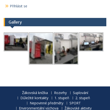
Přihlásit se
Gallery
Žákovská knížka
Rozvrhy
Suplování
Důležité kontakty
1. stupeň
2. stupeň
Nepovinné předměty
SPORT
Environmentální výchova
Žákovské aktivity