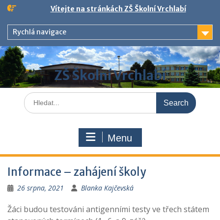
Skip
Vítejte na stránkách ZŠ Školní Vrchlabí
to
content
Rychlá navigace
ZŠ Školní Vrchlabí
Search
for:
Menu
Informace – zahájení školy
26 srpna, 2021
Blanka Kajčevská
Žáci budou testováni antigenními testy ve třech státem