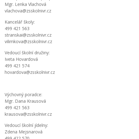
Mgr. Lenka Vlachová
vlachova@zsskolnivr.cz
Kancelář školy:
499 421 563
stranskai@zsskolnivr.cz
vilimkova@zsskolnivr.cz
Vedoucí školní družiny:
Iveta Hovardová
499 421 574
hovardova@zsskolnivr.cz
Výchovný poradce:
Mgr. Dana Krausová
499 421 563
krausova@zsskolnivr.cz
Vedoucí školní jídelny:
Zdena Mejsnarová
499 422 570