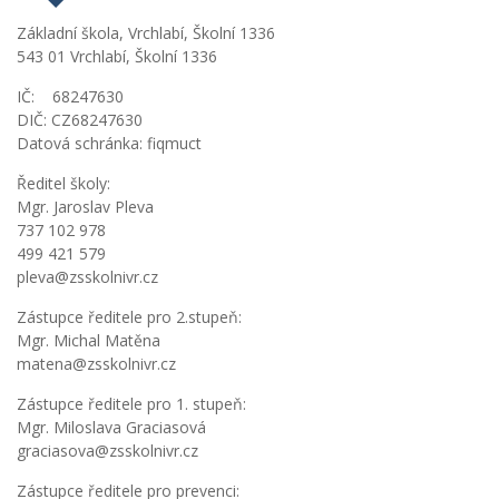
Základní škola, Vrchlabí, Školní 1336
543 01 Vrchlabí, Školní 1336
IČ: 68247630
DIČ: CZ68247630
Datová schránka: fiqmuct
Ředitel školy:
Mgr. Jaroslav Pleva
737 102 978
499 421 579
pleva@zsskolnivr.cz
Zástupce ředitele pro 2.stupeň:
Mgr. Michal Matěna
matena@zsskolnivr.cz
Zástupce ředitele pro 1. stupeň:
Mgr. Miloslava Graciasová
graciasova@zsskolnivr.cz
Zástupce ředitele pro prevenci: